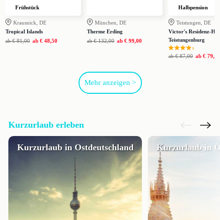
Frühstück
Halbpension
Krausnick, DE
München, DE
Teistungen, DE
Tropical Islands
Therme Erding
Victor's Residenz-Hot
Teistungenburg
ab
€ 81,00
ab
€ 48,50
ab
€ 132,00
ab
€ 99,00
s
ab
€ 87,00
ab
€ 79,0
Mehr anzeigen >
Kurzurlaub erleben
Kurzurlaub in Ostdeutschland
Kurzurlaub in Ö