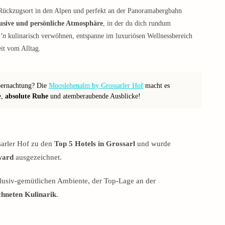
Rückzugsort in den Alpen und perfekt an der Panoramabergbahn
usive und persönliche Atmosphäre
, in der du dich rundum
’n
kulinarisch verwöhnen, entspanne im luxuriösen Wellnessbereich
it vom Alltag.
bernachtung? Die
Mooslehenalm by Grossarler Hof
macht es
e,
absolute Ruhe
und atemberaubende Ausblicke!
sarler Hof zu den
Top 5 Hotels in Grossarl
und wurde
ward
ausgezeichnet.
usiv-gemütlichen Ambiente, der Top-Lage an der
chneten Kulinarik
.