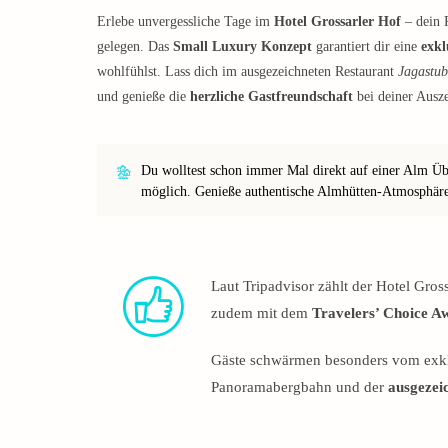
Erlebe unvergessliche Tage im
Hotel Grossarler Hof
– dein 
gelegen. Das
Small Luxury Konzept
garantiert dir eine
exkl
wohlfühlst. Lass dich im ausgezeichneten Restaurant
Jagastub
und genieße die
herzliche Gastfreundschaft
bei deiner Ausze
Du wolltest schon immer Mal direkt auf einer Alm Ü
möglich. Genieße authentische Almhütten-Atmosphär
Laut Tripadvisor zählt der Hotel Gros
zudem mit dem
Travelers’ Choice A
Gäste schwärmen besonders vom exkl
Panoramabergbahn und der
ausgezei