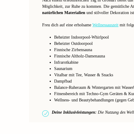
Nach einem erlebnisreichen Tag in Grossarl bietet da
Möglichkeit, zur Ruhe zu kommen. Die gemütliche At
natürlichen Materialien
und stilvoller Dekoration is
Freu dich auf eine erholsame
Wellnessauszeit
mit folg
Beheizter Indoorpool-Whirlpool
Beheizter Outdoorpool
Finnische Zirbensauna
Finnische Altholz-Damenauna
Infrarotkabine
Saunarium
Vitalbar mit Tee, Wasser & Snacks
Dampfbad
Balance-Ruheraum & Wintergarten mit Wasserb
Fitnessbereich mit Techno-Gym Geräten & Ku
Wellness- und Beautybehandlungen (gegen Ge
Deine Inklusivleistungen:
Die Nutzung des Wellne