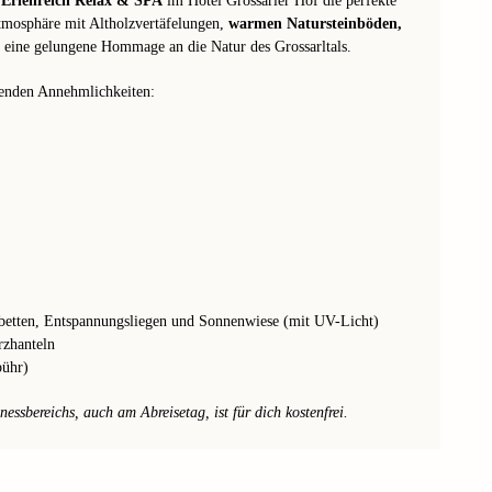
s
Erlenreich Relax & SPA
im Hotel Grossarler Hof die perfekte
mosphäre mit Altholzvertäfelungen,
warmen Natursteinböden,
t eine gelungene Hommage an die Natur des Grossarltals.
enden Annehmlichkeiten:
etten, Entspannungsliegen und Sonnenwiese (mit UV-Licht)
rzhanteln
bühr)
ssbereichs, auch am Abreisetag, ist für dich kostenfrei.