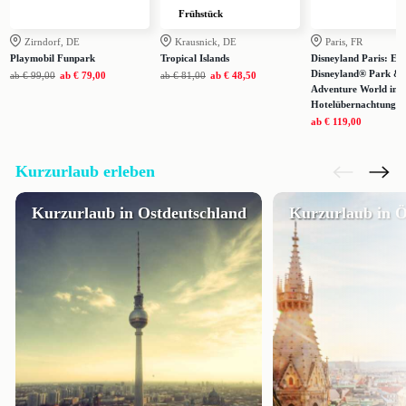
Frühstück
Zirndorf, DE
Krausnick, DE
Paris, FR
Playmobil Funpark
Tropical Islands
Disneyland Paris: Eint
Disneyland® Park & 
ab
€ 99,00
ab
€ 79,00
ab
€ 81,00
ab
€ 48,50
Adventure World inkl
Hotelübernachtung
ab
€ 119,00
Kurzurlaub erleben
Kurzurlaub in Ostdeutschland
Kurzurlaub in Ö