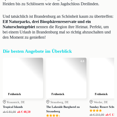
Heiden bis zu Schlössern wie dem Jagdschloss Dreilinden.
Und tatsächlich ist Brandenburg an Schönheit kaum zu übertreffen:
Elf Naturparks, drei Biosphärenreservate und ein
Naturschutzgebiet
nennen die Region ihre Heimat. Perfekt, um
bei einem Urlaub in Brandenburg mal so richtig abzuschalten und
den Moment zu genießen!
Die besten Angebote im Überblick
4.0
Frühstück
Frühstück
Frühstück
Krausnick, DE
Strausberg, DE
Werder, DE
Tropical Islands
The Lakeside Burghotel zu
Sunday Resort Schwi
Strausberg
ab
€ 81,00
ab
€ 48,50
ab
€ 211,00
ab
€ 139
s