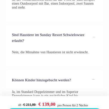
einen Outdoorpool mit Bar, einen Indoorpool, zwei Saunen
und mehr.
Sind Haustiere im Sunday Resort Schwielowsee
erlaubt?
Nein, die Mitnahme von Haustieren ist nicht erwünscht.
Können Kinder hinzugebucht werden?
Ja, im Standard Doppelzimmer und im Superior
Doppelzimmer kann je ein zusätzliches Kind bis
einschließlich 2 Jahre kostenfrei im Bett der Eltern
übernachten.
€ 139,00
ab
€ 211,00
pro Person für 2 Nächte