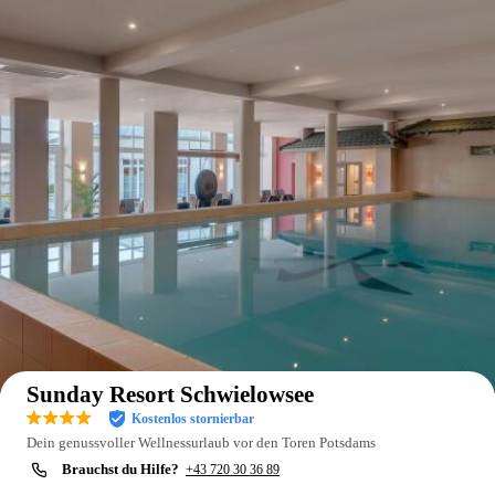
Auf der Karte anzeigen
Sunday Resort Schwielowsee
Kostenlos stornierbar
Dein genussvoller Wellnessurlaub vor den Toren Potsdams
Brauchst du Hilfe?
+43 720 30 36 89