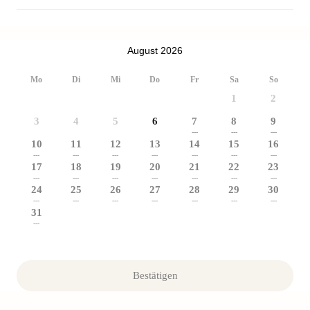
August 2026
Mo
Di
Mi
Do
Fr
Sa
So
1
2
3
4
5
6
7
8
9
---
---
---
10
11
12
13
14
15
16
---
---
---
---
---
---
---
17
18
19
20
21
22
23
---
---
---
---
---
---
---
24
25
26
27
28
29
30
---
---
---
---
---
---
---
31
---
Bestätigen