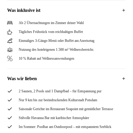
Was inklusive ist
Ab 2 Übernachtungen im Zimmer deiner Wahl
Tägliches Frühstück vom reichhaltigen Buffet
Einmaliges 3-Gänge-Menü oder Buffet am Anreisetag
Nutzung des hoteleigenen 1.500 m² Wellnessbereichs
10 % Rabatt auf Wellnessanwendungen
Was wir lieben
2 Saunen, 2 Pools und 1 Dampfbad – für Entspannung pur
Nur 9 km bis zur beeindruckenden Kulturstadt Potsdam
Saisonale Gerichte im Restaurant Seapoint mit gemütlicher Terrasse
Stilvolle Havanna Bar mit karibischer Atmosphäre
Im Sommer: Poolbar am Outdoorpool – mit entspanntem Seeblick