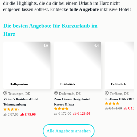
dir die Highlights, die du dir bei einem Urlaub im Harz nicht
entgehen lassen solltest. Entdecke
tolle Angebote
inklusive Hotel!
Die besten Angebote für Kurzurlaub im
Harz
4.0
4.4
Halbpension
Frühstück
Frühstück
Teistungen, DE
Duderstadt, DE
Torfhaus, DE
Victor's Residenz-Hotel
Zum Löwen Designhotel
Torfhaus HARZRES
Teistungenburg
Resort & Spa
ab
€ 171,00
ab
€ 109
s
ab
€ 172,00
ab
€ 129,00
ab
€ 87,00
ab
€ 79,00
Alle Angebote ansehen