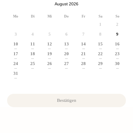
August 2026
Mo
Di
Mi
Do
Fr
Sa
So
1
2
3
4
5
6
7
8
9
10
11
12
13
14
15
16
---
---
---
---
---
---
---
17
18
19
20
21
22
23
---
---
---
---
---
---
---
24
25
26
27
28
29
30
---
---
---
---
---
---
---
31
---
Bestätigen