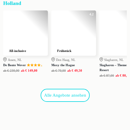
Holland
4.2
All-inclusive
Frühstück
Assen, NL
Den Haag, NL
Slagharen, NL
De Bonte Wever
Moxy the Hague
Slagharen – Themen
s
Resort
ab
€ 230,00
ab
€ 149,00
ab
€ 70,00
ab
€ 49,50
ab
€ 87,00
ab
€ 80,0
Alle Angebote ansehen