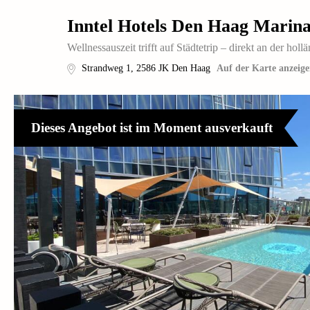
Inntel Hotels Den Haag Marin
Wellnessauszeit trifft auf Städtetrip – direkt an der ho
Strandweg 1
,
2586 JK
Den Haag
Auf der Karte anzeig
Dieses Angebot ist im Moment ausverkauft