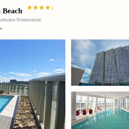
s
a Beach
lländischen Nordseeküste
en