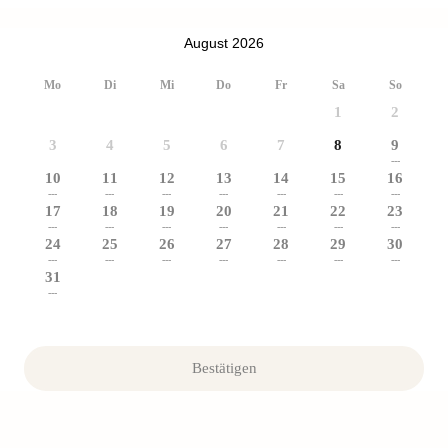
August 2026
Mo
Di
Mi
Do
Fr
Sa
So
1
2
3
4
5
6
7
8
9
---
10
11
12
13
14
15
16
---
---
---
---
---
---
---
17
18
19
20
21
22
23
---
---
---
---
---
---
---
24
25
26
27
28
29
30
---
---
---
---
---
---
---
31
---
Bestätigen