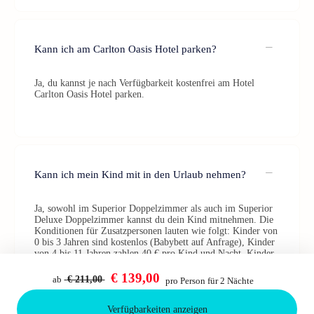
Kann ich am Carlton Oasis Hotel parken?
Ja, du kannst je nach Verfügbarkeit kostenfrei am Hotel
Carlton Oasis Hotel parken.
Kann ich mein Kind mit in den Urlaub nehmen?
Ja, sowohl im Superior Doppelzimmer als auch im Superior
Deluxe Doppelzimmer kannst du dein Kind mitnehmen. Die
Konditionen für Zusatzpersonen lauten wie folgt: Kinder von
0 bis 3 Jahren sind kostenlos (Babybett auf Anfrage), Kinder
von 4 bis 11 Jahren zahlen 40 € pro Kind und Nacht, Kinder
von 12 bis 18 Jahren zahlen 50 € pro Kind und Nacht und
Personen über 18 Jahre zahlen 60,00 € pro Person und Nacht.
€ 139,00
ab
€ 211,00
pro Person für 2 Nächte
Verfügbarkeiten anzeigen