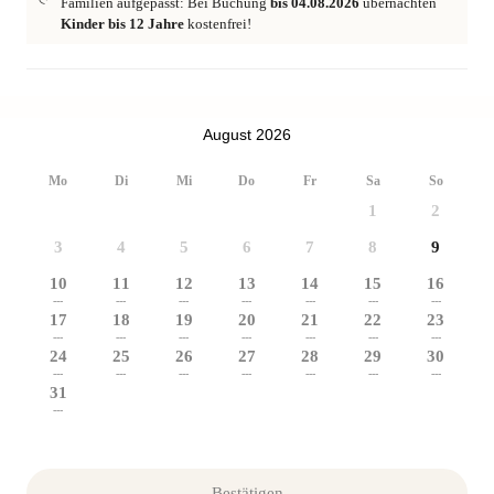
Familien aufgepasst: Bei Buchung
bis 04.08.2026
übernachten
Kinder bis 12 Jahre
kostenfrei!
August 2026
Mo
Di
Mi
Do
Fr
Sa
So
1
2
3
4
5
6
7
8
9
10
11
12
13
14
15
16
---
---
---
---
---
---
---
17
18
19
20
21
22
23
---
---
---
---
---
---
---
24
25
26
27
28
29
30
---
---
---
---
---
---
---
31
---
Bestätigen