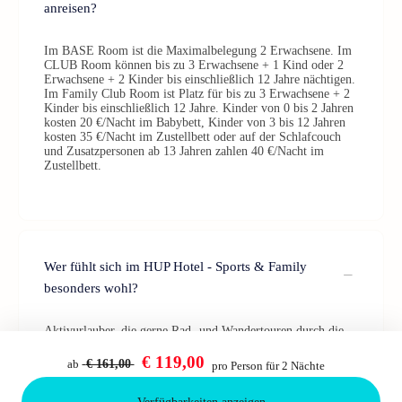
anreisen?
Im BASE Room ist die Maximalbelegung 2 Erwachsene. Im
CLUB Room können bis zu 3 Erwachsene + 1 Kind oder 2
Erwachsene + 2 Kinder bis einschließlich 12 Jahre nächtigen.
Im Family Club Room ist Platz für bis zu 3 Erwachsene + 2
Kinder bis einschließlich 12 Jahre. Kinder von 0 bis 2 Jahren
kosten 20 €/Nacht im Babybett, Kinder von 3 bis 12 Jahren
kosten 35 €/Nacht im Zustellbett oder auf der Schlafcouch
und Zusatzpersonen ab 13 Jahren zahlen 40 €/Nacht im
Zustellbett.
Wer fühlt sich im HUP Hotel - Sports & Family
besonders wohl?
Aktivurlauber, die gerne Rad- und Wandertouren durch die
Brabantse Kempen unternehmen, und Paare, die einen
kompakten Romantikurlaub suchen.
€ 119,00
ab
€ 161,00
pro Person für 2 Nächte