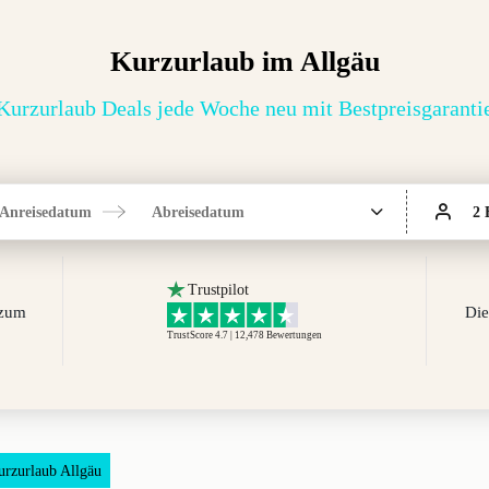
Kurzurlaub im Allgäu
Kurzurlaub Deals jede Woche neu mit Bestpreisgaranti
Anreisedatum
Abreisedatum
2 
Trustpilot
 zum
Die
TrustScore 4.7 | 12,478
Bewertungen
urzurlaub Allgäu