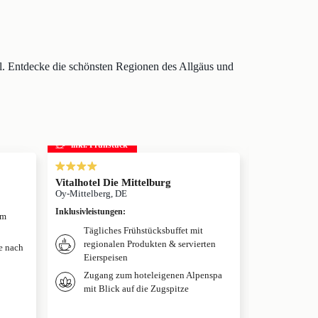
l. Entdecke die schönsten Regionen des Allgäus und
inkl. Frühstück
inkl. Frühs
s
Vitalhotel Die Mittelburg
Hotel Tanne
Oy-Mittelberg, DE
Bad Wörishofe
Inklusivleistungen
:
Inklusivleistun
um
Tägliches Frühstücksbuffet mit
Täglich
regionalen Produkten & servierten
je nach
Eierspeisen
Nutzung
Zugang zum hoteleigenen Alpenspa
mit Blick auf die Zugspitze