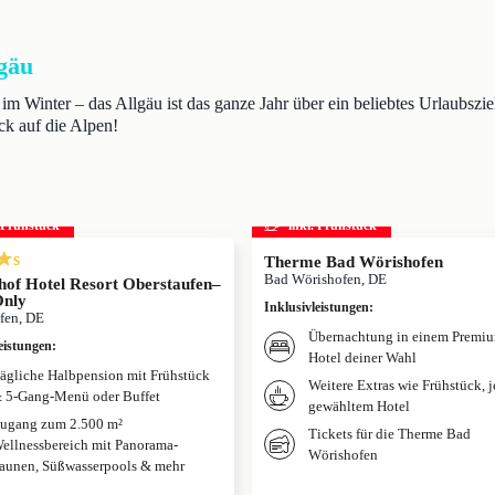
gäu
Winter – das Allgäu ist das ganze Jahr über ein beliebtes Urlaubszie
ck auf die Alpen!
. Frühstück
inkl. Frühstück
s
Therme Bad Wörishofen
Bad Wörishofen, DE
hof Hotel Resort Oberstaufen–
Only
Inklusivleistungen
:
fen, DE
Übernachtung in einem Premi
eistungen
:
Hotel deiner Wahl
ägliche Halbpension mit Frühstück
Weitere Extras wie Frühstück, 
 5-Gang-Menü oder Buffet
gewähltem Hotel
ugang zum 2.500 m²
Tickets für die Therme Bad
ellnessbereich mit Panorama-
Wörishofen
aunen, Süßwasserpools & mehr