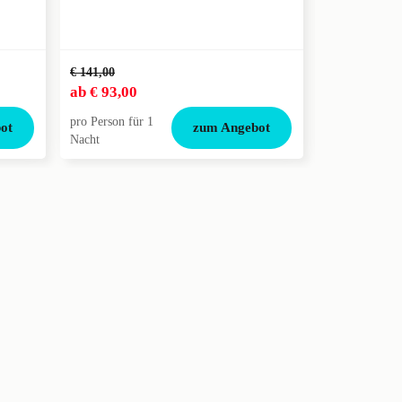
€ 141,00
€ 138,00
ab
€ 93,00
ab
€ 124,0
pro Person für 1
pro Person für
ot
zum Angebot
Nacht
Nacht