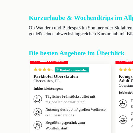
Kurzurlaube & Wochendtrips im All
Ob Wandern und Badespaß im Sommer oder Skifahren im 
genieße einen abwechslungsreichen Kurzurlaub mit Bli
Die besten Angebote im Überblick
inkl. Frühstück
inkl
s
Kostenlos stornierbar
Parkhotel Oberstaufen
Königs
Adult 
Oberstaufen, DE
Oberstau
Inklusivleistungen
:
Inklusivl
Tägliches Frühstücksbuffet mit
T
regionalen Spezialitäten
&
Nutzung des 900 m² großen Wellness-
Z
& Fitnessbereichs
W
Begrüßungsgetränk zum
S
Wohlfühlstart