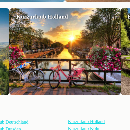
Kurzurlaub Holland
Kurzurlaub Holland
ub Deutschland
Kurzurlaub Köln
ub Dresden