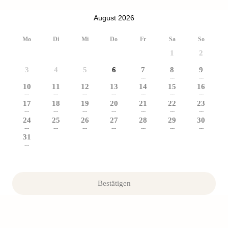
August 2026
Mo
Di
Mi
Do
Fr
Sa
So
1
2
3
4
5
6
7
8
9
---
---
---
10
11
12
13
14
15
16
---
---
---
---
---
---
---
17
18
19
20
21
22
23
---
---
---
---
---
---
---
24
25
26
27
28
29
30
---
---
---
---
---
---
---
31
---
Bestätigen