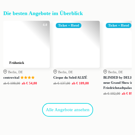
Die besten Angebote im Überblick
4.0
Ticket + Hotel
Ticket + Hotel
Frühstück
Berlin, DE
Berlin, DE
Berlin, DE
centrovital
Cirque du Soleil ALIZÉ
BLINDED by DELIGH
neue Grand Show im
ab
€ 109,00
ab
€ 54,00
ab
€ 137,00
ab
€ 109,00
Friedrichstadtpalast
ab
€ 102,00
ab
€ 89,
Alle Angebote ansehen