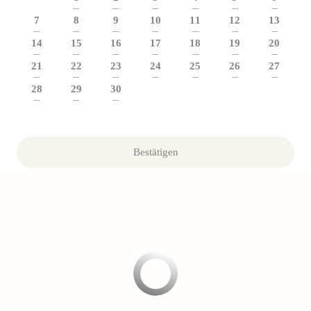
---
---
---
---
---
---
7
8
9
10
11
12
13
---
---
---
---
---
---
---
14
15
16
17
18
19
20
---
---
---
---
---
---
---
21
22
23
24
25
26
27
---
---
---
---
---
---
---
28
29
30
---
---
---
Bestätigen