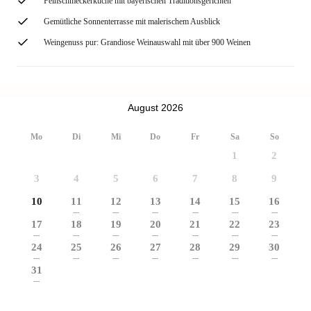
Feinschmeckerküche mit bayerischen Traditionsgerichten
Gemütliche Sonnenterrasse mit malerischem Ausblick
Weingenuss pur: Grandiose Weinauswahl mit über 900 Weinen
August 2026
Mo
Di
Mi
Do
Fr
Sa
So
1
2
3
4
5
6
7
8
9
10
11
12
13
14
15
16
---
---
---
---
---
---
17
18
19
20
21
22
23
---
---
---
---
---
---
---
24
25
26
27
28
29
30
---
---
---
---
---
---
---
31
---