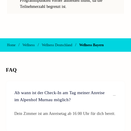
Programmpunkten vorher anmelden musst, da die
Teilnehmerzahl begrenzt ist.
/
/
/
Home
Wellness
Wellness Deutschland
Wellness Bayern
FAQ
Ab wann ist der Check-In am Tag meiner Anreise
im Alpenhof Murnau möglich?
Dein Zimmer ist am Anreisetag ab 16:00 Uhr für dich bereit.