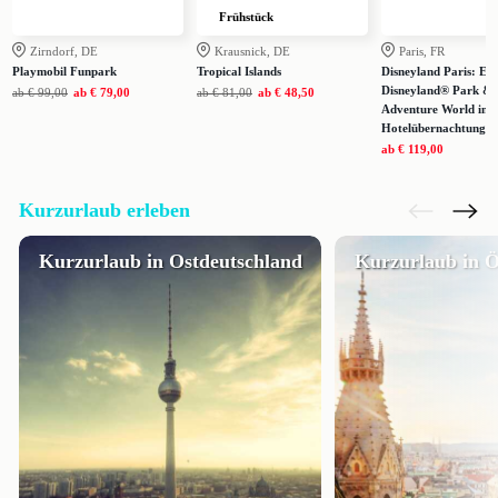
Frühstück
Zirndorf, DE
Krausnick, DE
Paris, FR
Playmobil Funpark
Tropical Islands
Disneyland Paris: Eint
Disneyland® Park & 
ab
€ 99,00
ab
€ 79,00
ab
€ 81,00
ab
€ 48,50
Adventure World inkl
Hotelübernachtung
ab
€ 119,00
Kurzurlaub erleben
Kurzurlaub in Ostdeutschland
Kurzurlaub in Ö