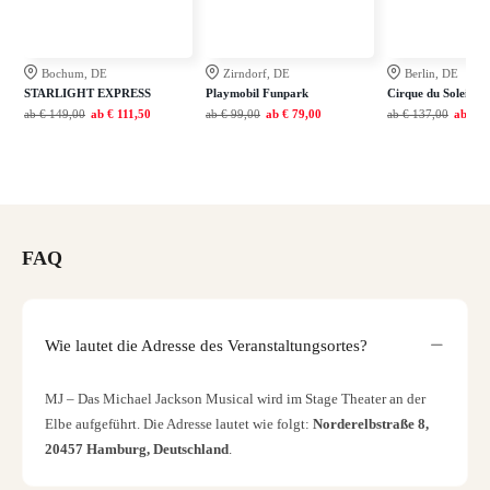
Bochum, DE
Zirndorf, DE
Berlin, DE
STARLIGHT EXPRESS
Playmobil Funpark
Cirque du Soleil A
ab
€ 149,00
ab
€ 111,50
ab
€ 99,00
ab
€ 79,00
ab
€ 137,00
ab
€ 1
FAQ
Wie lautet die Adresse des Veranstaltungsortes?
MJ – Das Michael Jackson Musical wird im Stage Theater an der
Elbe aufgeführt. Die Adresse lautet wie folgt:
Norderelbstraße 8,
20457 Hamburg, Deutschland
.