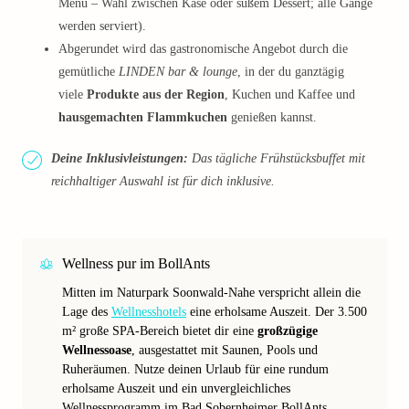
Menü – Wahl zwischen Käse oder süßem Dessert; alle Gänge
werden serviert).
Abgerundet wird das gastronomische Angebot durch die
gemütliche
LINDEN bar & lounge
, in der du ganztägig
viele
Produkte aus der Region
, Kuchen und Kaffee und
hausgemachten Flammkuchen
genießen kannst.
Deine Inklusivleistungen:
Das tägliche Frühstücksbuffet mit
reichhaltiger Auswahl ist für dich inklusive.
Wellness pur im BollAnts
Mitten im Naturpark Soonwald-Nahe verspricht allein die
Lage des
Wellnesshotels
eine erholsame Auszeit. Der 3.500
m² große SPA-Bereich bietet dir eine
großzügige
Wellnessoase
, ausgestattet mit Saunen, Pools und
Ruheräumen. Nutze deinen Urlaub für eine rundum
erholsame Auszeit und ein unvergleichliches
Wellnessprogramm im Bad Sobernheimer BollAnts.