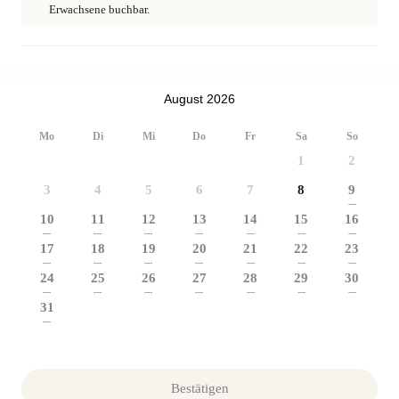
Erwachsene buchbar.
August 2026
Mo
Di
Mi
Do
Fr
Sa
So
1
2
3
4
5
6
7
8
9
---
10
11
12
13
14
15
16
---
---
---
---
---
---
---
17
18
19
20
21
22
23
---
---
---
---
---
---
---
24
25
26
27
28
29
30
---
---
---
---
---
---
---
31
---
Bestätigen