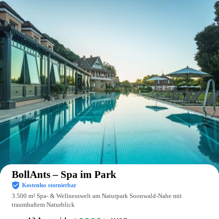
Auf der Karte anzeigen
BollAnts – Spa im Park
Kostenlos stornierbar
3.500 m² Spa- & Wellnesswelt am Naturpark Soonwald-Nahe mit
traumhaftem Naturblick