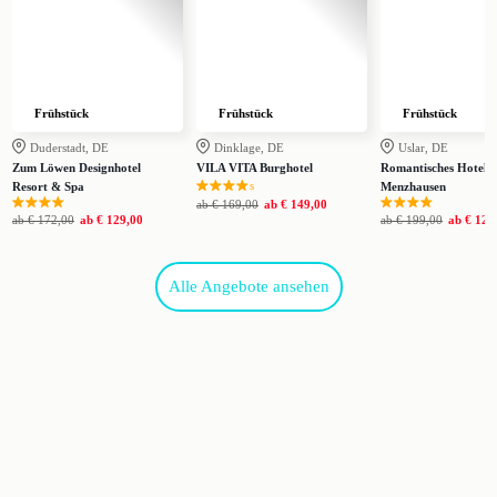
Frühstück
Frühstück
Frühstück
Duderstadt, DE
Dinklage, DE
Uslar, DE
Zum Löwen Designhotel
VILA VITA Burghotel
Romantisches Hotel
s
Resort & Spa
Menzhausen
ab
€ 169,00
ab
€ 149,00
ab
€ 172,00
ab
€ 129,00
ab
€ 199,00
ab
€ 125
Alle Angebote ansehen