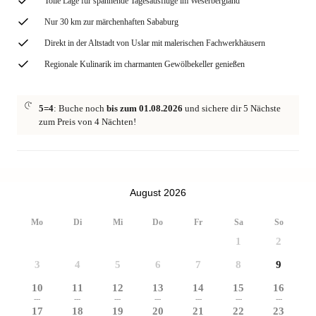
Tolle Lage für spannende Tagesausflüge im Weserbergland
Nur 30 km zur märchenhaften Sababurg
Direkt in der Altstadt von Uslar mit malerischen Fachwerkhäusern
Regionale Kulinarik im charmanten Gewölbekeller genießen
5=4
: Buche noch
bis zum 01.08.2026
und sichere dir 5 Nächste
zum Preis von 4 Nächten!
August 2026
Mo
Di
Mi
Do
Fr
Sa
So
1
2
3
4
5
6
7
8
9
10
11
12
13
14
15
16
---
---
---
---
---
---
---
17
18
19
20
21
22
23