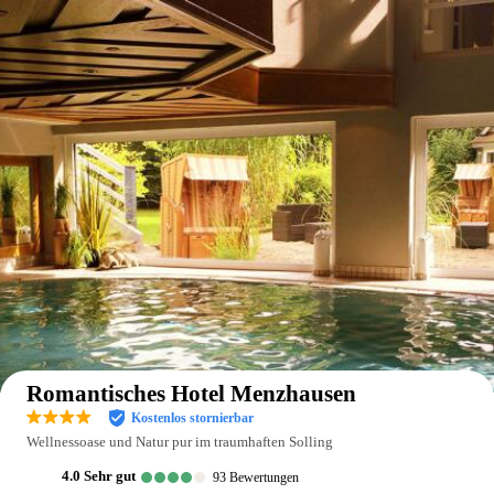
Auf der Karte anzeigen
Romantisches Hotel Menzhausen
Kostenlos stornierbar
Wellnessoase und Natur pur im traumhaften Solling
4.0
sehr gut
93
Bewertungen