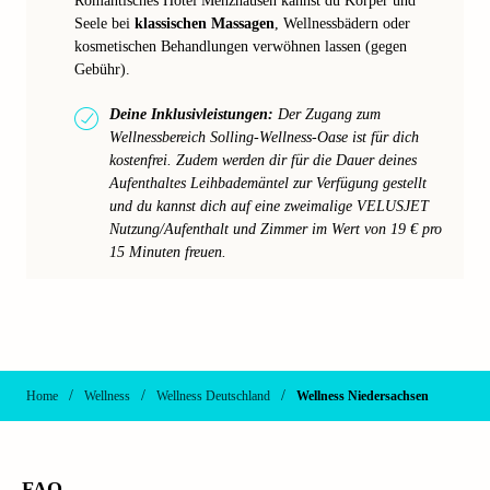
Romantisches Hotel Menzhausen kannst du Körper und
Seele bei
klassischen Massagen
, Wellnessbädern oder
kosmetischen Behandlungen verwöhnen lassen (gegen
Gebühr).
Deine Inklusivleistungen:
Der Zugang zum
Wellnessbereich Solling-Wellness-Oase ist für dich
kostenfrei. Zudem werden dir für die Dauer deines
Aufenthaltes Leihbademäntel zur Verfügung gestellt
und du kannst dich auf eine zweimalige VELUSJET
Nutzung/Aufenthalt und Zimmer im Wert von 19 € pro
15 Minuten freuen.
/
/
/
Home
Wellness
Wellness Deutschland
Wellness Niedersachsen
FAQ