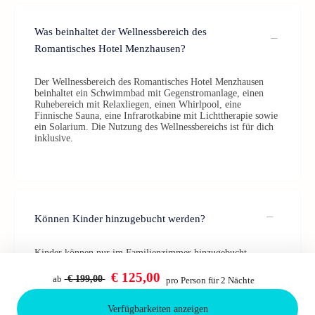
Was beinhaltet der Wellnessbereich des
Romantisches Hotel Menzhausen?
Der Wellnessbereich des Romantisches Hotel Menzhausen
beinhaltet ein Schwimmbad mit Gegenstromanlage, einen
Ruhebereich mit Relaxliegen, einen Whirlpool, eine
Finnische Sauna, eine Infrarotkabine mit Lichttherapie sowie
ein Solarium. Die Nutzung des Wellnessbereichs ist für dich
inklusive.
Können Kinder hinzugebucht werden?
Kinder können nur im Familienzimmer hinzugebucht
werden. Bei zwei Erwachsenen finden hier bis 3 Kinder bis
einschließlich 12 Jahre Platz.
€ 125,00
ab
€ 199,00
pro Person für 2 Nächte
Verfügbarkeiten anzeigen