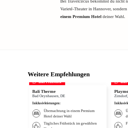
Bei Travelcircus bekommst du nicht nu
Varieté-Theater in Hannover, sondern
einem Premium Hotel
deiner Wahl.
Weitere Empfehlungen
inkl. Frühstück
inkl
Bali Therme
Playmo
Bad Oeynhausen, DE
Zirndorf
Inklusivleistungen
:
Inklusivl
Übernachtung in einem Premium
Ü
Hotel deiner Wahl
d
Tägliches Frühstück im gewählten
F