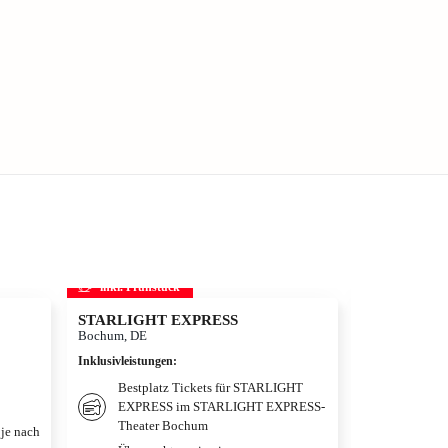
inkl. Frühstück
inkl. Frühs
STARLIGHT EXPRESS
Disneyland Pa
Disneyland®
Bochum, DE
Adventure W
Inklusivleistungen
:
Hotelüberna
Paris, FR
Bestplatz Tickets für STARLIGHT
EXPRESS im STARLIGHT EXPRESS-
Inklusivleistun
Theater Bochum
 je nach
Übernac