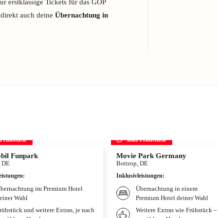
r erstklassige Tickets für das GOP
 direkt auch deine
Übernachtung in
. Frühstück
inkl. Frühstück
bil Funpark
Movie Park Germany
, DE
Bottrop, DE
eistungen
:
Inklusivleistungen
:
bernachtung im Premium Hotel
Übernachtung in einem
einer Wahl
Premium Hotel deiner Wahl
rühstück und weitere Extras, je nach
Weitere Extras wie Frühstück –