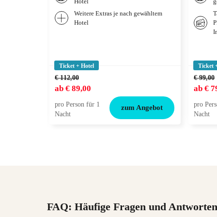
Hotel
g
Weitere Extras je nach gewähltem
T
Hotel
P
I
Ticket + Hotel
Ticket 
€ 112,00
€ 99,00
ab
€ 89,00
ab
€ 7
pro Person für 1
pro Pers
zum Angebot
Nacht
Nacht
FAQ: Häufige Fragen und Antworte