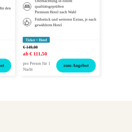
Übernachtung in einem
qualitä
qualitätsgeprüften
deiner 
für den
Premium Hotel nach Wahl
Weitere
Frühstück und weiteren Extras, je nach
gewählt
gewähltem Hotel
Tickets
Adventu
Ticket + Hotel
Ticket + Hotel
€ 149,00
ab
€ 111,50
ab
€ 119,00
pro Person für 1
pro Person für
ot
zum Angebot
Nacht
Nacht