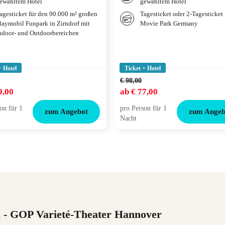
ewähltem Hotel
gewähltem Hotel
agesticket für den 90.000 m² großen
Tagesticket oder 2-Tagesticket 
laymobil Funpark in Zirndorf mit
Movie Park Germany
ndoor- und Outdoorbereichen
+ Hotel
Ticket + Hotel
€ 98,00
9,00
ab
€ 77,00
on für 1
pro Person für 1
zum Angebot
zum Angeb
Nacht
n
- GOP Varieté-Theater Hannover