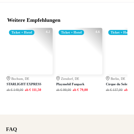
Weitere Empfehlungen
4.2
4.6
Ticket + Hotel
Ticket + Hotel
Ticket + Hotel
Bochum, DE
Zirndorf, DE
Berlin, DE
STARLIGHT EXPRESS
Playmobil Funpark
Cirque du Soleil A
ab
€ 149,00
ab
€ 111,50
ab
€ 99,00
ab
€ 79,00
ab
€ 137,00
ab
€ 1
FAQ