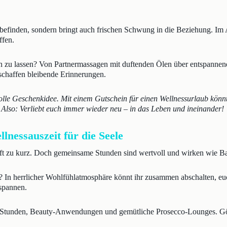
lbefinden, sondern bringt auch frischen Schwung in die Beziehung. Im 
ffen.
n zu lassen? Von Partnermassagen mit duftenden Ölen über entspannen
chaffen bleibende Erinnerungen.
olle Geschenkidee. Mit einem Gutschein für einen Wellnessurlaub könnt 
Also: Verliebt euch immer wieder neu – in das Leben und ineinander!
lnessauszeit für die Seele
ft zu kurz. Doch gemeinsame Stunden sind wertvoll und wirken wie Ba
? In herrlicher Wohlfühlatmosphäre könnt ihr zusammen abschalten, e
tspannen.
a-Stunden, Beauty-Anwendungen und gemütliche Prosecco-Lounges. Gönnt