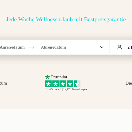
Jede Woche Wellnessurlaub mit Bestpreisgarantie
Anreisedatum
Abreisedatum
2 
Trustpilot
 zum
Die
TrustScore 4.7 | 12,478
Bewertungen