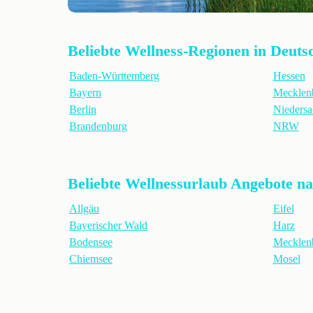
Beliebte Wellness-Regionen in Deuts
Baden-Württemberg
Hessen
Bayern
Mecklen
Berlin
Niedersa
Brandenburg
NRW
Beliebte Wellnessurlaub Angebote n
Allgäu
Eifel
Bayerischer Wald
Harz
Bodensee
Mecklenb
Chiemsee
Mosel