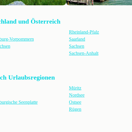
chland und Österreich
Rheinland-Pfalz
burg-Vorpommern
Saarland
chsen
Sachsen
Sachsen-Anhalt
ach Urlaubsregionen
Müritz
Nordsee
urgische Seenplatte
Ostsee
Rügen