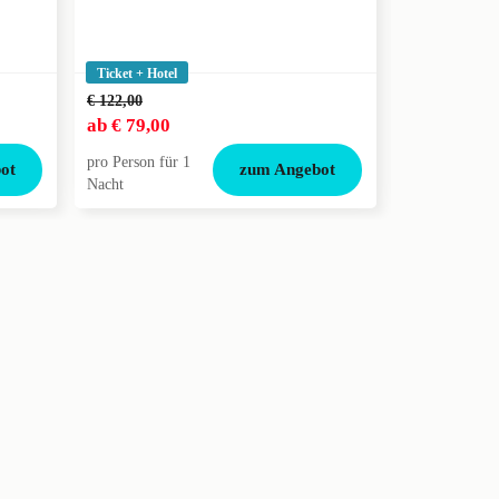
Ticket + Hotel
€ 122,00
€ 91,00
ab
€ 79,00
ab
€ 59,50
pro Person für 1
pro Person für
ot
zum Angebot
Nacht
Nacht