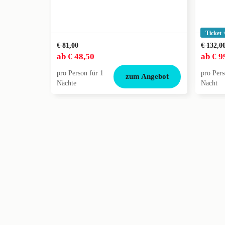
Ticket 
€ 81,00
€ 132,0
ab
€ 48,50
ab
€ 9
pro Person für 1
pro Pers
zum Angebot
Nächte
Nacht