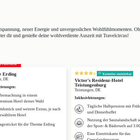
Entspannung, neuer Energie und unvergesslichen Wohlfühlmomenten. Ob 
nter dir und genieße deine wohlverdiente Auszeit mit Travelcircus!
. Frühstück
s
 Erding
Kostenlos stornierbar
, DE
Victor's Residenz-Hotel
Teistungenburg
eistungen
:
Teistungen, DE
bernachtung in einem
Inklusivleistungen
:
remium Hotel deiner Wahl
Tägliche Halbpension mit Früh
rühstück und weitere Extras, je nach
und Dinnerbuffet
ewähltem Hotel
Nutzung der Saunalandschaft 
agesticket für die Therme Erding
der Sport- & Bäderwelt auf 3.0
Eine Eintrittskarte für das
Grenzlandmuseum