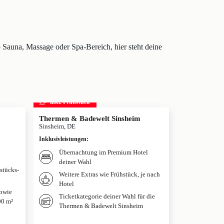
Sauna, Massage oder Spa-Bereich, hier steht deine
inkl. Frühstück
inkl. Frühs
s
Thermen & Badewelt Sinsheim
Sinsheim, DE
Hotel Freun
Oberorke, DE
Inklusivleistungen
:
Inklusivleistun
Übernachtung im Premium Hotel
deiner Wahl
Täglich
stücks-
Spezial
Weitere Extras wie Frühstück, je nach
Hotel
Zugang 
sowie
Finnpfe
Ticketkategorie deiner Wahl für die
00 m²
Thermen & Badewelt Sinsheim
Zugang 
mit 2 P