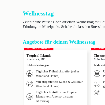
Wellnesstag
Zeit für eine Pause? Gönn dir einen Wellnesstag mit 
Erholung im Mittelpunkt. Schalte ab, lass den Stress hi
Angebote für deinen Wellnesstag
inkl. Frühstück
inkl
Tropical Islands
Therme
Krausnick, DE
München
Inklusivleistungen
:
Inklusivl
Tägliches Frühstücksbuffet (außer
Ü
Woodland Homes)
P
Voll ausgestattete Küche & Grill (nur
F
Woodland Homes)
g
Täglicher Eintritt in das Tropical
T
Islands vom Anreise- bis zum
Abreisetag