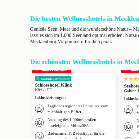
Die besten Wellnesshotels in Meck
Genieße Seen, Meer und die wunderschöne Natur – Meck
lässt es sich im 1.000-Seenland optimal erholen. Nutze 
Mecklenburg-Vorpommern für dich parat.
Die schönsten Wellnesshotels in M
inkl. Frühstück
inkl
Kostenlos stornierbar
Schlosshotel Klink
Seehote
Klink, DE
Gohren-
Inklusivleistungen
:
Inklusivl
Tägliches regionales Frühstück vom
T
reichhaltigen Buffet
r
Nutzung des 1.000m² großen
N
hoteleigenen MüritzSPA
W
S
Bademantel & Badeslipper für die