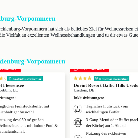
lenburg-Vorpommern
lenburg-Vorpommern hat sich als beliebtes Ziel für Wellnessreisen 
die Vielfalt an exzellenten Wellnessbehandlungen und tu dir etwas Gute
ecklenburg-Vorpommern
. Frühstück
inkl. Frühstück
s
Kostenlos stornierbar
Kostenlos stornierbar
l Fleesensee
Dorint Resort Baltic Hills Use
Lebbin, DE
Usedom, DE
eistungen
:
Inklusivleistungen
:
ägliches Frühstücksbuffet mit
Tägliches Frühstück vom
eichhaltiger Auswahl
reichhaltigen Buffet
utzung des 950 m² großen
3-Gang-Menü oder Buffet (nac
ellnessbereichs mit Indoor-Pool &
der Küche) am 1. Abend
aunalandschaft
Nutzung des exklusiven