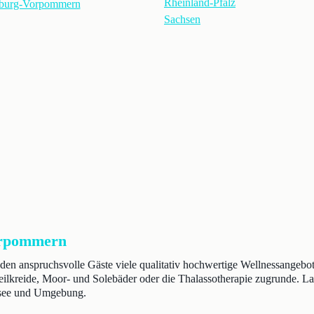
Rheinland-Pfalz
burg-Vorpommern
Sachsen
orpommern
den anspruchsvolle Gäste viele qualitativ hochwertige Wellnessangebo
Heilkreide, Moor- und Solebäder oder die Thalassotherapie zugrunde. L
stsee und Umgebung.