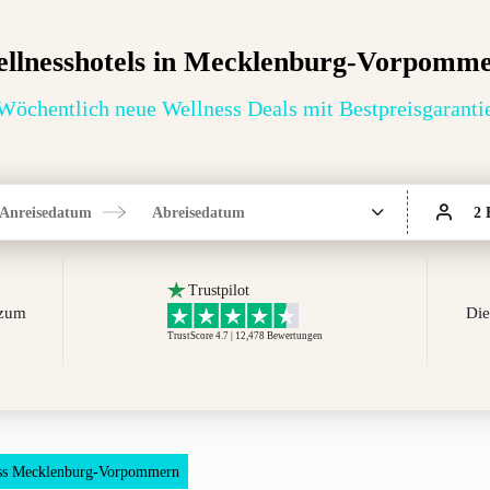
llnesshotels in Mecklenburg-Vorpomm
Wöchentlich neue Wellness Deals mit Bestpreisgaranti
Anreisedatum
Abreisedatum
2 
Trustpilot
 zum
Die
TrustScore 4.7 | 12,478
Bewertungen
ss Mecklenburg-Vorpommern