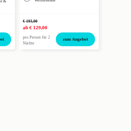
Wellnessoase
ol &
€ 193,00
€ 52,00
ab
€ 129,00
ab
€ 38,50
pro Person für 2
pro Person für
ot
zum Angebot
Nächte
Nacht