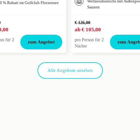
Wellnessbereichs mit Außenpo
0 % Rabatt im Golfclub Fleesensee
Saunen
0
€ 126,00
9,00
ab
€ 105,00
on für 2
pro Person für 2
zum Angebot
zum Angeb
Nächte
Alle Angebote ansehen