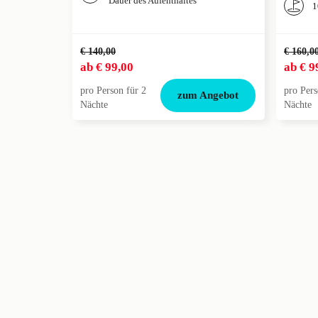
Dauer des Aufenthaltes
1
€ 140,00
€ 160,0
ab
€ 99,00
ab
€ 9
pro Person für 2
pro Pers
zum Angebot
Nächte
Nächte