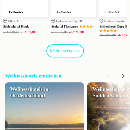
Frühstück
Frühstück
Frühstück
Klink, DE
Gohren-Lebbin, DE
Hohen-Demzin, D
Schlosshotel Klink
Seehotel Fleesensee
Schlosshotel Burg Sch
s
ab
€ 140,00
ab
€ 99,00
ab
€ 160,00
ab
€ 99,00
ab
€ 233,00
ab
€ 144
Mehr anzeigen >
Wellnesshotels entdecken
Wellnesshotels in
Wellnesshotels i
Ostdeutschland
Süddeutschland