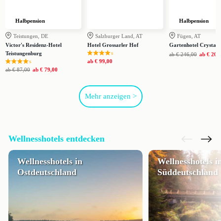
Halbpension
Halbpension
Teistungen, DE
Salzburger Land, AT
Fügen, AT
Victor's Residenz-Hotel
Hotel Grossarler Hof
Gartenhotel Crystal
s
Teistungenburg
ab
€ 246,00
ab
€ 209
s
ab
€ 99,00
ab
€ 87,00
ab
€ 79,00
Mehr anzeigen >
Wellnesshotels entdecken
Wellnesshotels in
Wellnesshotels i
Ostdeutschland
Süddeutschland