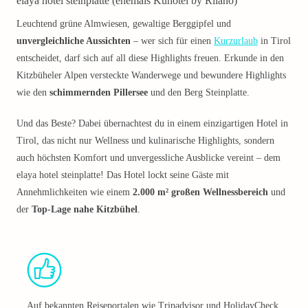
elaya hotel steinplatte (ehemals Kuhotel by Rilano)
Leuchtend grüne Almwiesen, gewaltige Berggipfel und
unvergleichliche Aussichten
– wer sich für einen
Kurzurlaub
in Tirol
entscheidet, darf sich auf all diese Highlights freuen. Erkunde in den
Kitzbüheler Alpen versteckte Wanderwege und bewundere Highlights
wie den
schimmernden Pillersee
und den Berg Steinplatte.
Und das Beste? Dabei übernachtest du in einem einzigartigen Hotel in
Tirol, das nicht nur Wellness und kulinarische Highlights, sondern
auch höchsten Komfort und unvergessliche Ausblicke vereint – dem
elaya hotel steinplatte! Das Hotel lockt seine Gäste mit
Annehmlichkeiten wie einem
2.000 m² großen Wellnessbereich
und
der
Top-Lage nahe Kitzbühel
.
Auf bekannten Reiseportalen wie Tripadvisor und HolidayCheck