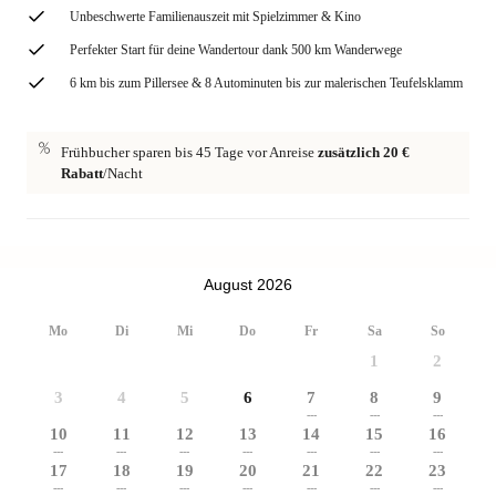
Unbeschwerte Familienauszeit mit Spielzimmer & Kino
Perfekter Start für deine Wandertour dank 500 km Wanderwege
6 km bis zum Pillersee & 8 Autominuten bis zur malerischen Teufelsklamm
Frühbucher sparen bis 45 Tage vor Anreise
zusätzlich 20 €
Rabatt
/Nacht
August 2026
Mo
Di
Mi
Do
Fr
Sa
So
1
2
3
4
5
6
7
8
9
---
---
---
10
11
12
13
14
15
16
---
---
---
---
---
---
---
17
18
19
20
21
22
23
---
---
---
---
---
---
---