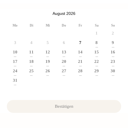
August 2026
Mo
Di
Mi
Do
Fr
Sa
So
1
2
3
4
5
6
7
8
9
---
---
10
11
12
13
14
15
16
---
---
---
---
---
---
---
17
18
19
20
21
22
23
---
---
---
---
---
---
---
24
25
26
27
28
29
30
---
---
---
---
---
---
---
31
---
Bestätigen