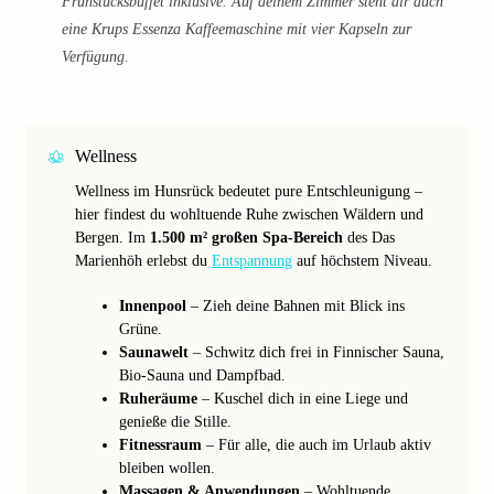
Frühstücksbuffet inklusive. Auf deinem Zimmer steht dir auch
eine Krups Essenza Kaffeemaschine mit vier Kapseln zur
Verfügung.
Wellness
Wellness im Hunsrück bedeutet pure Entschleunigung –
hier findest du wohltuende Ruhe zwischen Wäldern und
Bergen. Im
1.500 m² großen Spa-Bereich
des Das
Marienhöh erlebst du
Entspannung
auf höchstem Niveau.
Innenpool
– Zieh deine Bahnen mit Blick ins
Grüne.
Saunawelt
– Schwitz dich frei in Finnischer Sauna,
Bio-Sauna und Dampfbad.
Ruheräume
– Kuschel dich in eine Liege und
genieße die Stille.
Fitnessraum
– Für alle, die auch im Urlaub aktiv
bleiben wollen.
Massagen & Anwendungen
– Wohltuende