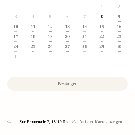
1
2
3
4
5
6
7
8
9
---
10
11
12
13
14
15
16
---
---
---
---
---
---
---
17
18
19
20
21
22
23
---
---
---
---
---
---
---
24
25
26
27
28
29
30
---
---
---
---
---
---
---
31
---
Bestätigen
Zur Promenade 2
,
18119
Rostock
Auf der Karte anzeigen