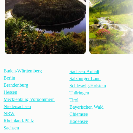
Baden-Württemberg
Sachsen-Anhalt
Berlin
Salzburger Land
Brandenburg
Schleswig-Holstein
Hessen
Thüringen
Mecklenburg-Vorpommern
Tirol
Niedersachsen
Bayerischen Wald
NRW
Chiemsee
Rheinland-Pfalz
Bodensee
Sachsen