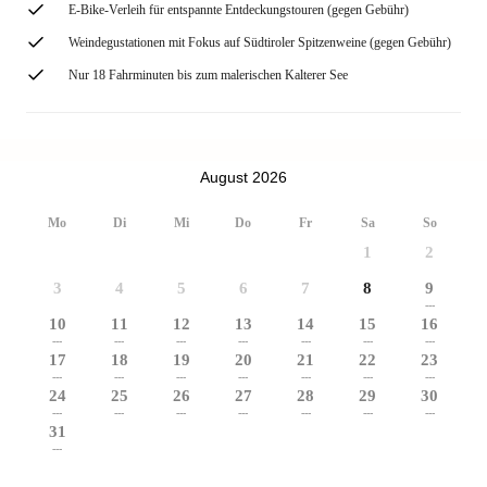
E-Bike-Verleih für entspannte Entdeckungstouren (gegen Gebühr)
Weindegustationen mit Fokus auf Südtiroler Spitzenweine (gegen Gebühr)
Nur 18 Fahrminuten bis zum malerischen Kalterer See
August 2026
Mo
Di
Mi
Do
Fr
Sa
So
1
2
3
4
5
6
7
8
9
---
10
11
12
13
14
15
16
---
---
---
---
---
---
---
17
18
19
20
21
22
23
---
---
---
---
---
---
---
24
25
26
27
28
29
30
---
---
---
---
---
---
---
31
---