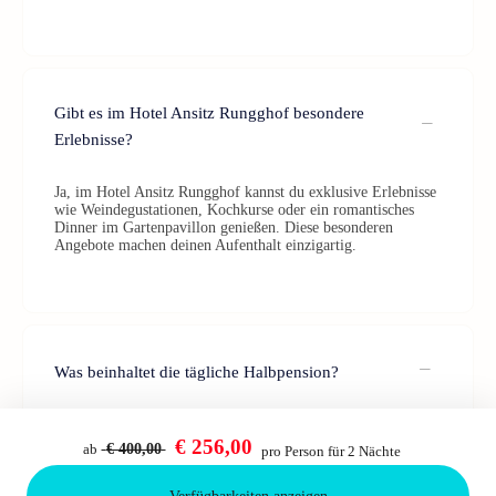
Gibt es im Hotel Ansitz Rungghof besondere
Erlebnisse?
Ja, im Hotel Ansitz Rungghof kannst du exklusive Erlebnisse
wie Weindegustationen, Kochkurse oder ein romantisches
Dinner im Gartenpavillon genießen. Diese besonderen
Angebote machen deinen Aufenthalt einzigartig.
Was beinhaltet die tägliche Halbpension?
Die tägliche Halbpension beinhaltet ein À-la-carte-Frühstück
und ein 4-Gänge-Degustationsmenü am Abend.
€ 256,00
ab
€ 400,00
pro Person für 2 Nächte