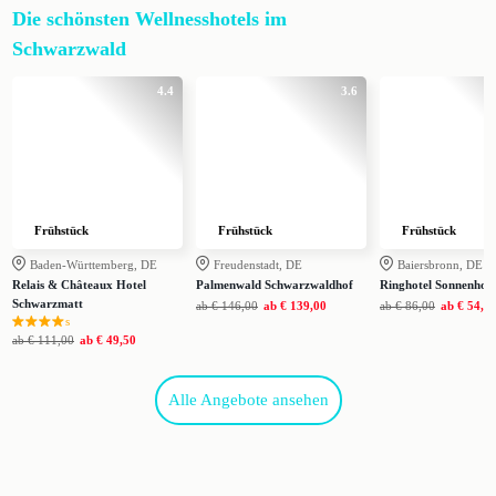
Die schönsten Wellnesshotels im
Schwarzwald
4.4
3.6
Frühstück
Frühstück
Frühstück
Baden-Württemberg, DE
Freudenstadt, DE
Baiersbronn, DE
Relais & Châteaux Hotel
Palmenwald Schwarzwaldhof
Ringhotel Sonnenhof
Schwarzmatt
ab
€ 146,00
ab
€ 139,00
ab
€ 86,00
ab
€ 54,5
s
ab
€ 111,00
ab
€ 49,50
Alle Angebote ansehen