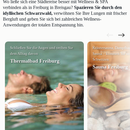
Wo ließe sich eine Städtereise besser mit Wellness & SPA
verbinden als in Freiburg in Breisgau?
Spazieren Sie durch den
idyllischen Schwarzwald,
verwöhnen Sie Ihre Lungen mit frischer
Bergluft und geben Sie sich bei zahlreichen Wellness-
Anwendungen der totalen Entspannung hin.
Schließen Sie die Augen und treiben Sie
Kräutersauna, Dampfbad
dem Alltag davon
Sauna – kommen Sie so 
Schwitzen
Thermalbad Freiburg
Sauna Freiburg