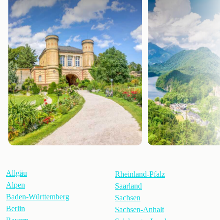
Allgäu
Rheinland-Pfalz
Alpen
Saarland
Baden-Württemberg
Sachsen
Berlin
Sachsen-Anhalt