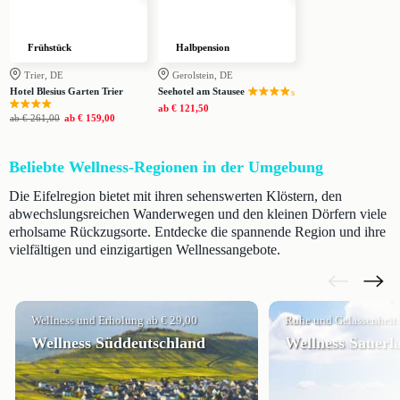
Frühstück
Halbpension
Trier, DE
Gerolstein, DE
Hotel Blesius Garten Trier
Seehotel am Stausee
s
ab
€ 121,50
ab
€ 261,00
ab
€ 159,00
Beliebte Wellness-Regionen in der Umgebung
Die Eifelregion bietet mit ihren sehenswerten Klöstern, den
abwechslungsreichen Wanderwegen und den kleinen Dörfern viele
erholsame Rückzugsorte. Entdecke die spannende Region und ihre
vielfältigen und einzigartigen Wellnessangebote.
Wellness und Erholung ab € 29,00
Ruhe und Gelassenheit 
Wellness Süddeutschland
Wellness Sauerl