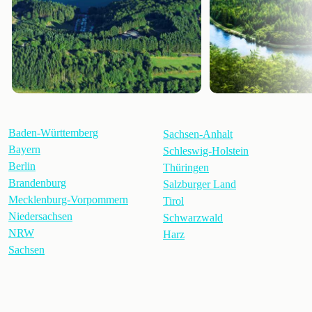
Baden-Württemberg
Sachsen-Anhalt
Bayern
Schleswig-Holstein
Berlin
Thüringen
Brandenburg
Salzburger Land
Mecklenburg-Vorpommern
Tirol
Niedersachsen
Schwarzwald
NRW
Harz
Sachsen