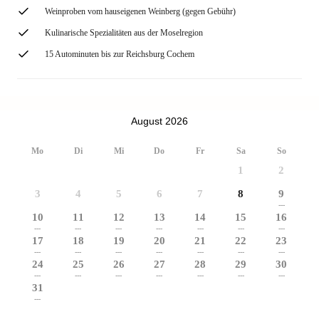
Weinproben vom hauseigenen Weinberg (gegen Gebühr)
Kulinarische Spezialitäten aus der Moselregion
15 Autominuten bis zur Reichsburg Cochem
August 2026
Mo
Di
Mi
Do
Fr
Sa
So
1
2
3
4
5
6
7
8
9
---
10
11
12
13
14
15
16
---
---
---
---
---
---
---
17
18
19
20
21
22
23
---
---
---
---
---
---
---
24
25
26
27
28
29
30
---
---
---
---
---
---
---
31
---