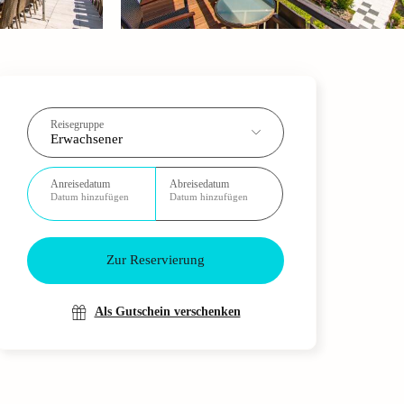
Reisegruppe
Erwachsener
Anreisedatum
Abreisedatum
Datum hinzufügen
Datum hinzufügen
Zur Reservierung
Als Gutschein verschenken