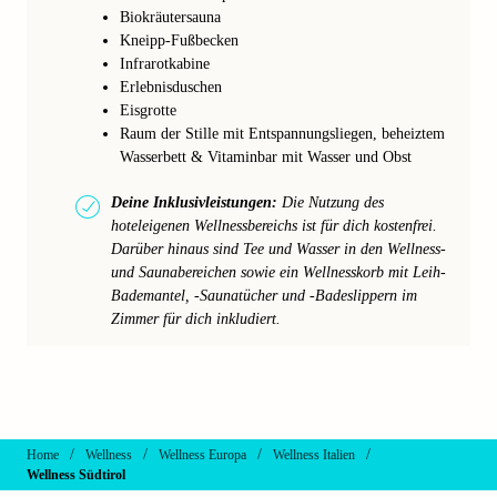
Biokräutersauna
Kneipp-Fußbecken
Infrarotkabine
Erlebnisduschen
Eisgrotte
Raum der Stille mit Entspannungsliegen, beheiztem
Wasserbett & Vitaminbar mit Wasser und Obst
Deine Inklusivleistungen:
Die Nutzung des
hoteleigenen Wellnessbereichs ist für dich kostenfrei.
Darüber hinaus sind Tee und Wasser in den Wellness-
und Saunabereichen sowie ein Wellnesskorb mit Leih-
Bademantel, -Saunatücher und -Badeslippern im
Zimmer für dich inkludiert.
/
/
/
/
Home
Wellness
Wellness Europa
Wellness Italien
Wellness Südtirol