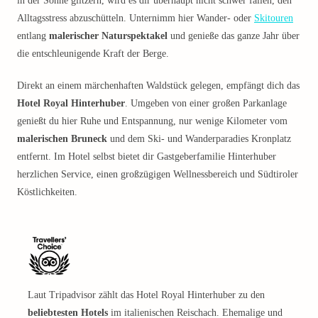
in der Sonne glitzern, wird es dir überhaupt nicht schwer fallen, den
Alltagsstress abzuschütteln. Unternimm hier Wander- oder
Skitouren
entlang
malerischer Naturspektakel
und genieße das ganze Jahr über
die entschleunigende Kraft der Berge.
Direkt an einem märchenhaften Waldstück gelegen, empfängt dich das
Hotel Royal Hinterhuber
. Umgeben von einer großen Parkanlage
genießt du hier Ruhe und Entspannung, nur wenige Kilometer vom
malerischen Bruneck
und dem Ski- und Wanderparadies Kronplatz
entfernt. Im Hotel selbst bietet dir Gastgeberfamilie Hinterhuber
herzlichen Service, einen großzügigen Wellnessbereich und Südtiroler
Köstlichkeiten.
Laut Tripadvisor zählt das Hotel Royal Hinterhuber zu den
beliebtesten Hotels
im italienischen Reischach. Ehemalige und