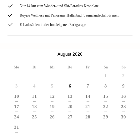
Nur 14 km zum Wander- und Ski-Paradies Kronplatz
Royale Wellness mit Panorama-Hallenbad, Saunalandschaft & mehr
E-Ladesäulen in der hoteleigenen Parkgarage
August 2026
Mo
Di
Mi
Do
Fr
Sa
So
1
2
3
4
5
6
7
8
9
---
---
---
10
11
12
13
14
15
16
---
---
---
---
---
---
---
17
18
19
20
21
22
23
---
---
---
---
---
---
---
24
25
26
27
28
29
30
---
---
---
---
---
---
---
31
---