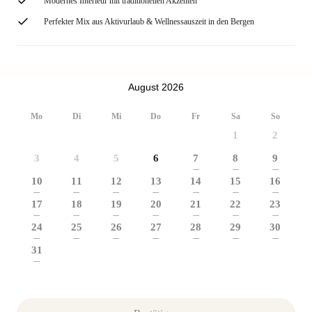
Modernes Interieur mit traditionellen Akzenten
Perfekter Mix aus Aktivurlaub & Wellnessauszeit in den Bergen
August 2026
Mo
Di
Mi
Do
Fr
Sa
So
1
2
3
4
5
6
7
8
9
---
---
---
10
11
12
13
14
15
16
---
---
---
---
---
---
---
17
18
19
20
21
22
23
---
---
---
---
---
---
---
24
25
26
27
28
29
30
---
---
---
---
---
---
---
31
---