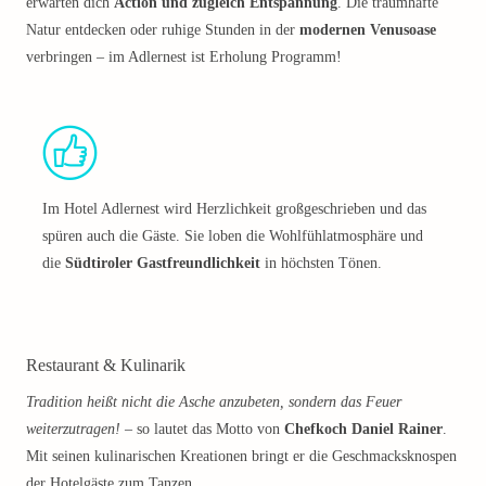
erwarten dich
Action und zugleich Entspannung
. Die traumhafte
Natur entdecken oder ruhige Stunden in der
modernen Venusoase
verbringen – im Adlernest ist Erholung Programm!
Im Hotel Adlernest wird Herzlichkeit großgeschrieben und das
spüren auch die Gäste. Sie loben die Wohlfühlatmosphäre und
die
Südtiroler Gastfreundlichkeit
in höchsten Tönen.
Restaurant & Kulinarik
Tradition heißt nicht die Asche anzubeten, sondern das Feuer
weiterzutragen!
– so lautet das Motto von
Chefkoch Daniel Rainer
.
Mit seinen kulinarischen Kreationen bringt er die Geschmacksknospen
der Hotelgäste zum Tanzen.