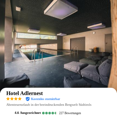
Auf der Karte anzeigen
Hotel Adlernest
Kostenlos stornierbar
Abenteuerurlaub in der beeindruckenden Bergwelt Südtirols
4.6
ausgezeichnet
227
Bewertungen