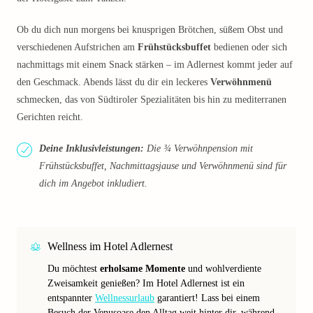
Ob du dich nun morgens bei knusprigen Brötchen, süßem Obst und
verschiedenen Aufstrichen am
Frühstücksbuffet
bedienen oder sich
nachmittags mit einem Snack stärken – im Adlernest kommt jeder auf
den Geschmack. Abends lässt du dir ein leckeres
Verwöhnmenü
schmecken, das von Südtiroler Spezialitäten bis hin zu mediterranen
Gerichten reicht.
Deine Inklusivleistungen:
Die ¾ Verwöhnpension mit
Frühstücksbuffet, Nachmittagsjause und Verwöhnmenü sind für
dich im Angebot inkludiert.
Wellness im Hotel Adlernest
Du möchtest
erholsame Momente
und wohlverdiente
Zweisamkeit genießen? Im Hotel Adlernest ist ein
entspannter
Wellnessurlaub
garantiert! Lass bei einem
Besuch der Venusoase den Alltag weit hinter dir, während