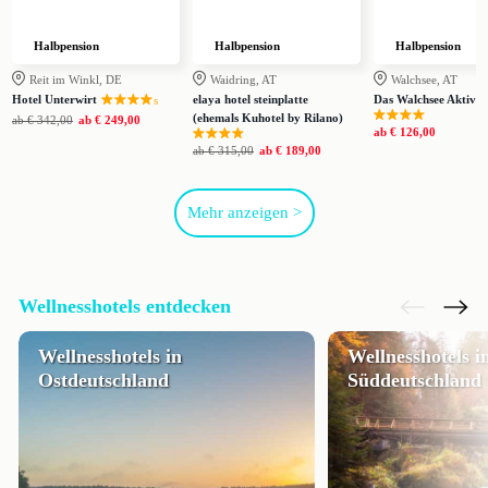
Halbpension
Halbpension
Halbpension
Reit im Winkl, DE
Waidring, AT
Walchsee, AT
Hotel Unterwirt
elaya hotel steinplatte
Das Walchsee Aktivre
s
(ehemals Kuhotel by Rilano)
ab
€ 342,00
ab
€ 249,00
ab
€ 126,00
ab
€ 315,00
ab
€ 189,00
Mehr anzeigen >
Wellnesshotels entdecken
Wellnesshotels in
Wellnesshotels i
Ostdeutschland
Süddeutschland