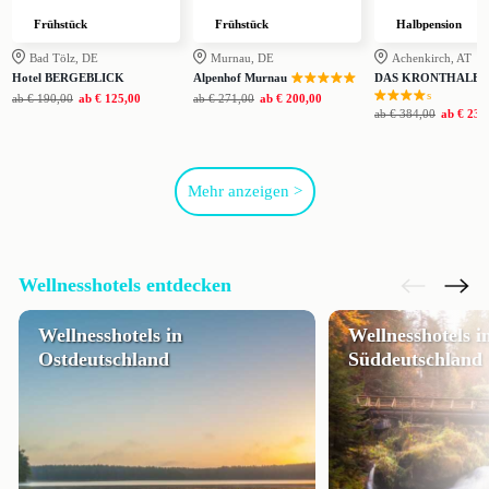
Frühstück
Frühstück
Halbpension
Bad Tölz, DE
Murnau, DE
Achenkirch, AT
Hotel BERGEBLICK
Alpenhof Murnau
DAS KRONTHALER
s
ab
€ 190,00
ab
€ 125,00
ab
€ 271,00
ab
€ 200,00
ab
€ 384,00
ab
€ 234
Mehr anzeigen >
Wellnesshotels entdecken
Wellnesshotels in
Wellnesshotels i
Ostdeutschland
Süddeutschland