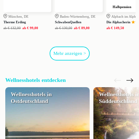
Halbpension
München, DE
Baden-Württemberg, DE
Alpbach im Alpbac
Therme Erding
SchwabenQuellen
Die Alpbacherin
ab
€ 132,00
ab
€ 99,00
ab
€ 130,00
ab
€ 89,00
ab
€ 149,50
Mehr anzeigen >
Wellnesshotels entdecken
Wellnesshotels in
Wellnesshotels i
Ostdeutschland
Süddeutschland