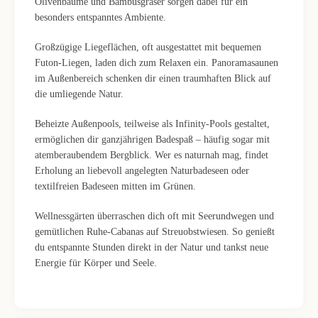
Olivenbäume und Bambusgräser sorgen dabei für ein
besonders entspanntes Ambiente.
Großzügige Liegeflächen, oft ausgestattet mit bequemen
Futon-Liegen, laden dich zum Relaxen ein. Panoramasaunen
im Außenbereich schenken dir einen traumhaften Blick auf
die umliegende Natur.
Beheizte Außenpools, teilweise als Infinity-Pools gestaltet,
ermöglichen dir ganzjährigen Badespaß – häufig sogar mit
atemberaubendem Bergblick. Wer es naturnah mag, findet
Erholung an liebevoll angelegten Naturbadeseen oder
textilfreien Badeseen mitten im Grünen.
Wellnessgärten überraschen dich oft mit Seerundwegen und
gemütlichen Ruhe-Cabanas auf Streuobstwiesen. So genießt
du entspannte Stunden direkt in der Natur und tankst neue
Energie für Körper und Seele.