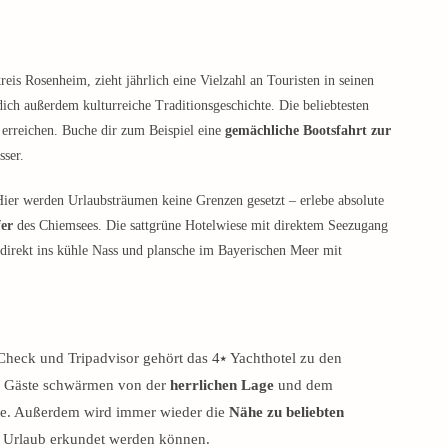
is Rosenheim, zieht jährlich eine Vielzahl an Touristen in seinen
ich außerdem kulturreiche Traditionsgeschichte. Die beliebtesten
erreichen. Buche dir zum Beispiel eine
gemächliche Bootsfahrt zur
sser.
Hier werden Urlaubsträumen keine Grenzen gesetzt – erlebe absolute
fer
des Chiemsees. Die sattgrüne Hotelwiese mit direktem Seezugang
direkt ins kühle Nass und plansche im Bayerischen Meer mit
heck und Tripadvisor gehört das 4⭑ Yachthotel zu den
ge Gäste schwärmen von der
herrlichen Lage
und dem
ee. Außerdem wird immer wieder die
Nähe zu beliebten
m Urlaub erkundet werden können.