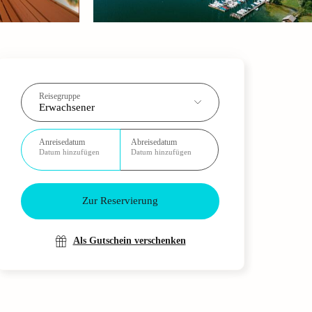
Reisegruppe
Erwachsener
Anreisedatum
Abreisedatum
Datum hinzufügen
Datum hinzufügen
Zur Reservierung
Als Gutschein verschenken