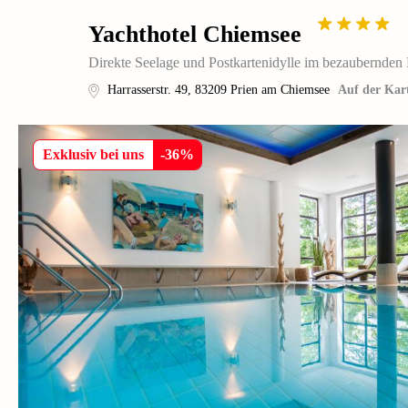
Yachthotel Chiemsee
Direkte Seelage und Postkartenidylle im bezaubernden 
Harrasserstr. 49
,
83209
Prien am Chiemsee
Auf der Kar
Exklusiv bei uns
-
36
%