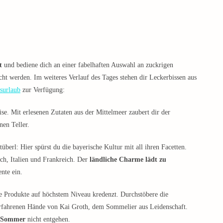
t
und bediene dich an einer fabelhaften Auswahl an zuckrigen
cht werden. Im weiteres Verlauf des Tages stehen dir Leckerbissen aus
surlaub
zur Verfügung:
ise. Mit erlesenen Zutaten aus der Mittelmeer zaubert dir der
nen Teller.
tüberl: Hier spürst du die bayerische Kultur mit all ihren Facetten.
ich, Italien und Frankreich. Der
ländliche Charme lädt zu
nte ein.
e Produkte auf höchstem Niveau kredenzt. Durchstöbere die
erfahrenen Hände von Kai Groth, dem Sommelier aus Leidenschaft.
m Sommer
nicht entgehen.