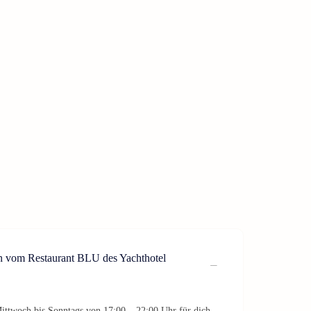
en vom Restaurant BLU des Yachthotel
ittwoch bis Sonntags von 17:00 – 22:00 Uhr für dich