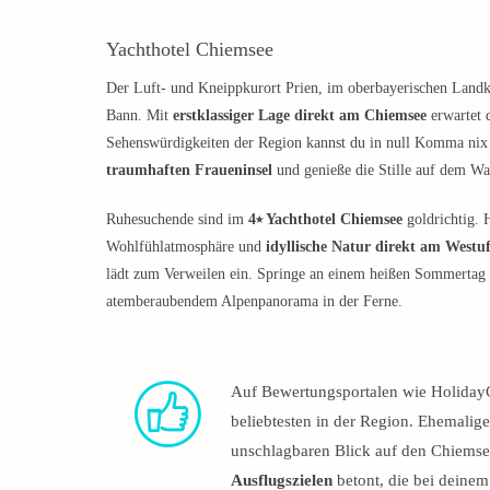
Yachthotel Chiemsee
Der Luft- und Kneippkurort Prien, im oberbayerischen Landkre
Bann. Mit
erstklassiger Lage direkt am Chiemsee
erwartet d
Sehenswürdigkeiten der Region kannst du in null Komma nix 
traumhaften Fraueninsel
und genieße die Stille auf dem Wa
Ruhesuchende sind im
4⭑ Yachthotel Chiemsee
goldrichtig. 
Wohlfühlatmosphäre und
idyllische Natur direkt am Westu
lädt zum Verweilen ein. Springe an einem heißen Sommertag 
atemberaubendem Alpenpanorama in der Ferne.
Auf Bewertungsportalen wie HolidayC
beliebtesten in der Region. Ehemali
unschlagbaren Blick auf den Chiems
Ausflugszielen
betont, die bei deine