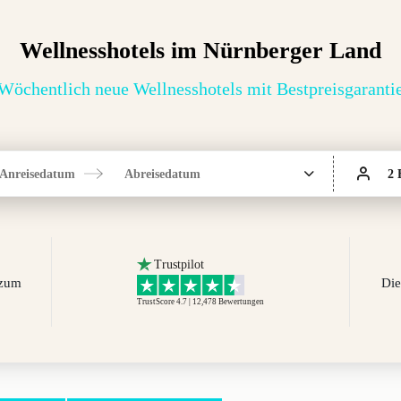
Wellnesshotels im Nürnberger Land
Wöchentlich neue Wellnesshotels mit Bestpreisgaranti
Anreisedatum
Abreisedatum
2 
Trustpilot
 zum
Die
TrustScore 4.7 | 12,478
Bewertungen