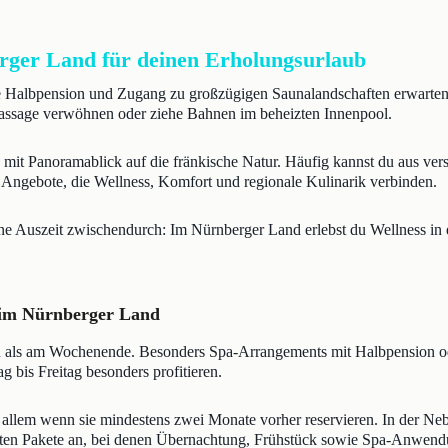
erger Land für deinen Erholungsurlaub
ive Halbpension und Zugang zu großzügigen Saunalandschaften erwarten
 Massage verwöhnen oder ziehe Bahnen im beheizten Innenpool.
 mit Panoramablick auf die fränkische Natur. Häufig kannst du aus 
e Angebote, die Wellness, Komfort und regionale Kulinarik verbinden.
 Auszeit zwischendurch: Im Nürnberger Land erlebst du Wellness in e
s im Nürnberger Land
n als am Wochenende. Besonders Spa-Arrangements mit Halbpension ode
g bis Freitag besonders profitieren.
r allem wenn sie mindestens zwei Monate vorher reservieren. In der Ne
bieten Pakete an, bei denen Übernachtung, Frühstück sowie Spa-Anwen