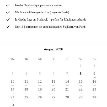
Großer Outdoor-Spielplatz zum austoben
Wohltuende Massagen im Spa (gegen Aufpreis)
Idyllische Lage am Stadtwald – perfekt für Erholungssuchende
Nur 13 Fahrminuten bis zum historischen Stadtkern von Fürth
August 2026
Mo
Di
Mi
Do
Fr
Sa
So
1
2
3
4
5
6
7
8
9
---
10
11
12
13
14
15
16
---
---
---
---
---
---
---
17
18
19
20
21
22
23
---
---
---
---
---
---
---
24
25
26
27
28
29
30
---
---
---
---
---
---
---
31