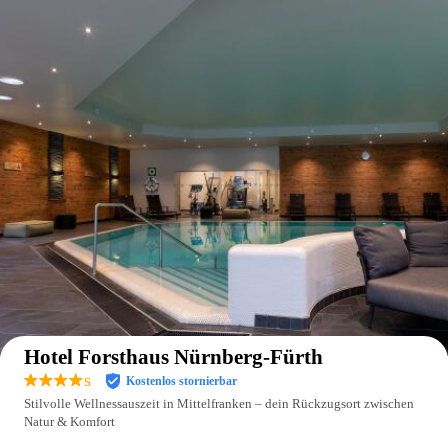
Auf der Karte anzeigen
Hotel Forsthaus Nürnberg-Fürth
s
Kostenlos stornierbar
Stilvolle Wellnessauszeit in Mittelfranken – dein Rückzugsort zwischen
Natur & Komfort