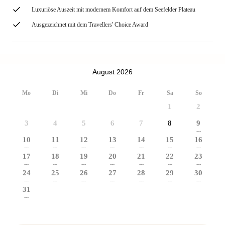
Luxuriöse Auszeit mit modernem Komfort auf dem Seefelder Plateau
Ausgezeichnet mit dem Travellers' Choice Award
August 2026
Mo
Di
Mi
Do
Fr
Sa
So
1
2
3
4
5
6
7
8
9
---
10
11
12
13
14
15
16
---
---
---
---
---
---
---
17
18
19
20
21
22
23
---
---
---
---
---
---
---
24
25
26
27
28
29
30
---
---
---
---
---
---
---
31
---