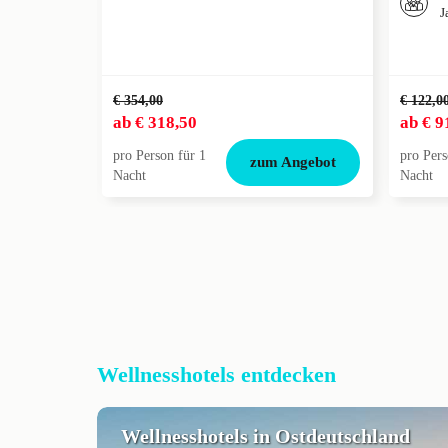
J
€ 354,00
€ 122,0
ab
€ 318,50
ab
€ 9
pro Person für 1
pro Pers
zum Angebot
Nacht
Nacht
Wellnesshotels entdecken
Wellnesshotels in Ostdeutschland