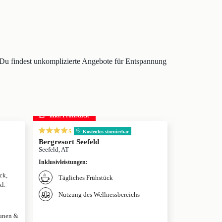
. Du findest unkomplizierte Angebote für Entspannung
inkl. Frühstück
inkl. Frühs
s
s
Kostenlos stornierbar
Bergresort Seefeld
Krumers Alp
Seefeld, AT
Seefeld, AT
Inklusivleistungen
:
Inklusivleistun
ck,
Tägliches Frühstück
Täglich
l.
Nutzung des Wellnessbereichs
Nutzung
aunen &