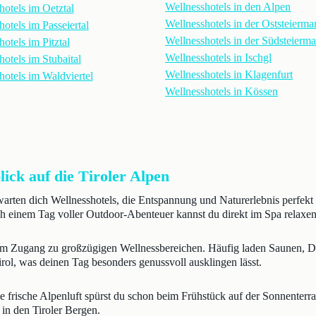
Wellnesshotels in den Alpen
hotels im Oetztal
Wellnesshotels in der Oststeierma
otels im Passeiertal
Wellnesshotels in der Südsteierm
otels im Pitztal
Wellnesshotels in Ischgl
otels im Stubaital
Wellnesshotels in Klagenfurt
hotels im Waldviertel
Wellnesshotels in Kössen
ick auf die Tiroler Alpen
rwarten dich Wellnesshotels, die Entspannung und Naturerlebnis perfekt 
 einem Tag voller Outdoor-Abenteuer kannst du direkt im Spa relaxen
rtem Zugang zu großzügigen Wellnessbereichen. Häufig laden Saunen, 
irol, was deinen Tag besonders genussvoll ausklingen lässt.
ie frische Alpenluft spürst du schon beim Frühstück auf der Sonnenter
 in den Tiroler Bergen.