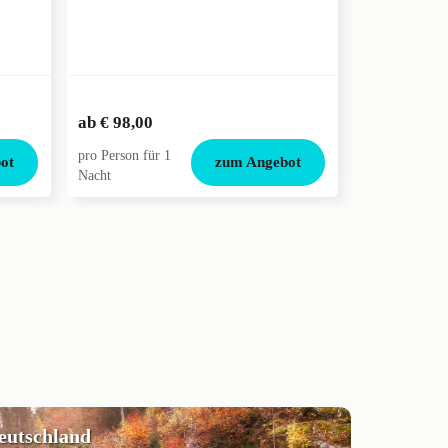
€ 112,00
ab
€ 98,00
ab
€ 100,0
pro Person für 1
pro Person für
ot
zum Angebot
Nacht
Nacht
deutschland