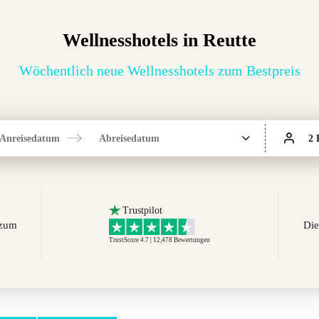
Wellnesshotels in Reutte
Wöchentlich neue Wellnesshotels zum Bestpreis
Anreisedatum
Abreisedatum
2 
Trustpilot
 zum
Die
TrustScore 4.7 | 12,478
Bewertungen