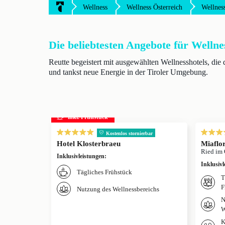
Wellness
Wellness Österreich
Wellness
Die beliebtesten Angebote für Wellne
Reutte begeistert mit ausgewählten Wellnesshotels, di
und tankst neue Energie in der Tiroler Umgebung.
inkl. Frühstück
Kostenlos stornierbar
Hotel Klosterbraeu
Miaflor
Ried im 
Inklusivleistungen
:
Inklusivl
Tägliches Frühstück
T
F
Nutzung des Wellnessbereichs
N
W
K