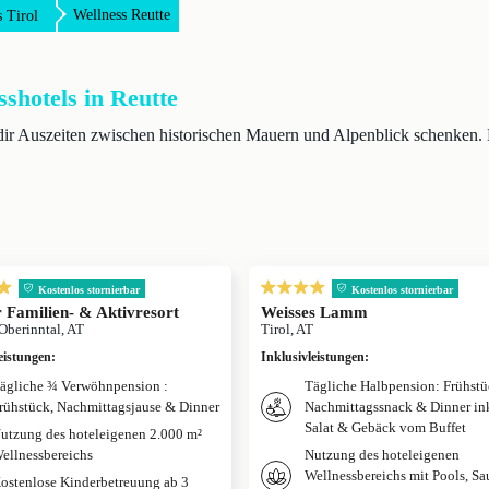
Wellness Reutte
 Tirol
sshotels in Reutte
e dir Auszeiten zwischen historischen Mauern und Alpenblick schenken
Kostenlos stornierbar
Kostenlos stornierbar
 Familien- & Aktivresort
Weisses Lamm
Oberinntal, AT
Tirol, AT
eistungen
:
Inklusivleistungen
:
ägliche ¾ Verwöhnpension :
Tägliche Halbpension: Frühstü
rühstück, Nachmittagsjause & Dinner
Nachmittagssnack & Dinner ink
Salat & Gebäck vom Buffet
utzung des hoteleigenen 2.000 m²
ellnessbereichs
Nutzung des hoteleigenen
Wellnessbereichs mit Pools, S
ostenlose Kinderbetreuung ab 3