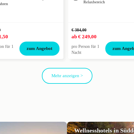
Relaxbereich
ahren
0
€ 384,00
1,50
ab
€ 249,00
on für 1
pro Person für 1
zum Angebot
zum Angeb
Nacht
Mehr anzeigen >
Wellnesshotels in Süd