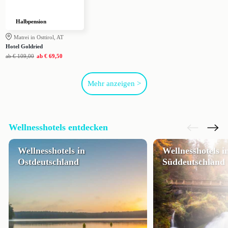
Halbpension
Matrei in Osttirol, AT
Hotel Goldried
ab
€ 109,00
ab
€ 69,50
Mehr anzeigen >
Wellnesshotels entdecken
Wellnesshotels in
Wellnesshotels i
Ostdeutschland
Süddeutschland