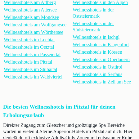
Wellnesshotels am Arlberg
Wellnesshotels in den Alpen
Wellnesshotels am Attersee
Wellnesshotels in der
Oststeiermark
Wellnesshotels am Mondsee
Wellnesshotels in der
Wellnesshotels am Wolfgangsee
Südsteiermark
Wellnesshotels am Wörthersee
Wellnesshotels in Ischgl
Wellnesshotels im Lechtal
Wellnesshotels in Klagenfurt
Wellnesshotels im Oetztal
Wellnesshotels in Kössen
Wellnesshotels im Passeiertal
Wellnesshotels in Obertauern
Wellnesshotels im Pitztal
Wellnesshotels in Osttirol
Wellnesshotels im Stubaital
Wellnesshotels in Serfaus
Wellnesshotels im Waldviertel
Wellnesshotels in Zell am See
Die besten Wellnesshotels im Pitztal für deinen
Erholungsurlaub
Direkter Zugang zum Gletscher und großzügige Spa-Bereiche
warten in vielen 4-Sterne-Superior-Hotels im Pitztal auf dich. Hier
genießt du oft exklusive Adults-Only Zonen mit entspannter Ruhe.