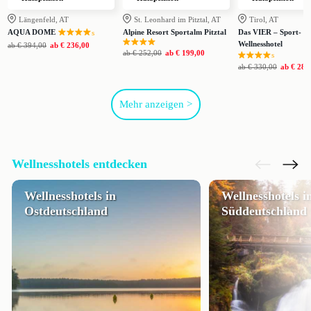
Längenfeld, AT
St. Leonhard im Pitztal, AT
Tirol, AT
AQUA DOME
Alpine Resort Sportalm Pitztal
Das VIER – Sport- u
s
Wellnesshotel
ab
€ 394,00
ab
€ 236,00
ab
€ 252,00
ab
€ 199,00
s
ab
€ 330,00
ab
€ 285
Mehr anzeigen >
Wellnesshotels entdecken
Wellnesshotels in
Wellnesshotels i
Ostdeutschland
Süddeutschland