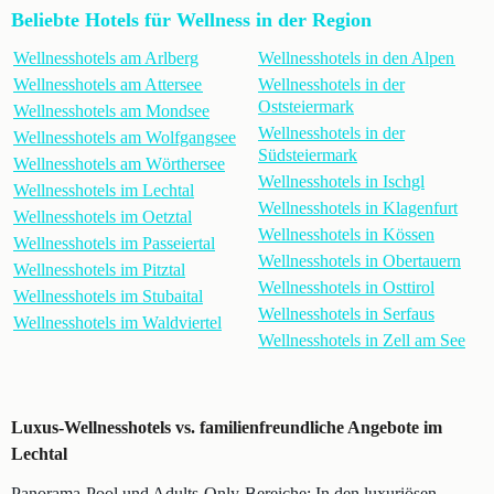
Beliebte Hotels für Wellness in der Region
Wellnesshotels am Arlberg
Wellnesshotels in den Alpen
Wellnesshotels am Attersee
Wellnesshotels in der
Oststeiermark
Wellnesshotels am Mondsee
Wellnesshotels in der
Wellnesshotels am Wolfgangsee
Südsteiermark
Wellnesshotels am Wörthersee
Wellnesshotels in Ischgl
Wellnesshotels im Lechtal
Wellnesshotels in Klagenfurt
Wellnesshotels im Oetztal
Wellnesshotels in Kössen
Wellnesshotels im Passeiertal
Wellnesshotels in Obertauern
Wellnesshotels im Pitztal
Wellnesshotels in Osttirol
Wellnesshotels im Stubaital
Wellnesshotels in Serfaus
Wellnesshotels im Waldviertel
Wellnesshotels in Zell am See
Luxus-Wellnesshotels vs. familienfreundliche Angebote im
Lechtal
Panorama-Pool und Adults-Only-Bereiche: In den luxuriösen