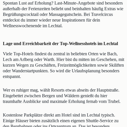
Spontan Lust auf Erholung? Last-Minute-Angebote sind besonders
außerhalb der Ferienzeiten beliebt und beinhalten häufig Extras wie
Begrüßungscocktail oder Massagegutschein. Bei Travelcircus
entdeckst du immer wieder neue Inspirationen für dein
Wellnesswochenende im Lechtal.
Lage und Erreichbarkeit der Top-Wellnesshotels im Lechtal
Viele Top-Hotels findest du zentral in beliebten Orten wie Bach,
Lech am Arlberg oder Warth. Hier bist du mitten im Geschehen, mit
kurzen Wegen zu Geschäften, Freizeitmöglichkeiten sowie Skiliften
oder Wanderstartpunkten. So wird die Urlaubsplanung besonders
entspannt.
Wer es ruhiger mag, wählt Resorts etwas abseits der Hauptstraße.
Eingebettet zwischen Bergen und Wäldern genießt du hier
traumhafte Ausblicke und maximale Erholung fernab vom Trubel.
Kostenlose Parkplätze direkt am Hotel sind im Lechtal typisch.
Einige Häuser bieten zusätzlich einen eigenen Shuttle-Service zu
den Bergbahnen oder ins Ortszentrum an. Das ist besonders