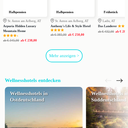
Halbpension
Halbpension
Frühstück
St. Anton am Arlberg, AT
St. Anton am Arlberg, AT
Ladis, AT
Arpuria Hidden Luxury
Anthony's Life & Style Hotel
Das Landerer
Mountain Home
ab
€ 432,00
ab
€ 285
ab
€ 385,00
ab
€ 250,00
s
ab
€ 345,00
ab
€ 238,00
Mehr anzeigen >
Wellnesshotels entdecken
Wellnesshotels in
Wellnesshotels i
Ostdeutschland
Süddeutschland